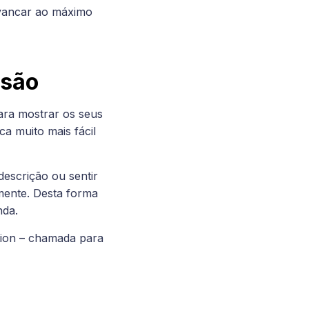
avancar ao máximo
rsão
ara mostrar os seus
ca muito mais fácil
descrição ou sentir
mente. Desta forma
nda.
ction – chamada para