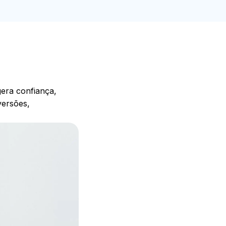
gera confiança,
versões,