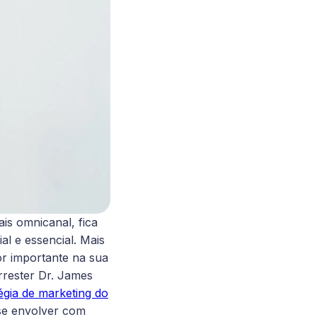
s omnicanal, fica
l e essencial. Mais
r importante na sua
rrester Dr. James
égia de marketing do
 se envolver com