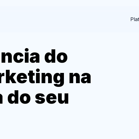
Pla
ncia do
keting na
a do seu