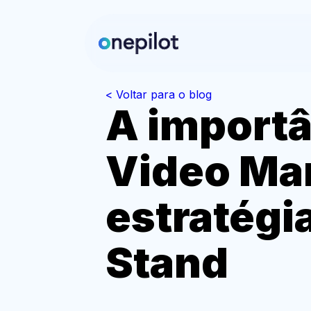
< Voltar para o blog
A importâ
Video Mar
estratégi
Stand