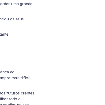
 perder uma grande
nciou os seus
tante.
e
iança do
mpre mais difícil
s futuros clientes
ilhar todo o
a confiar no seu